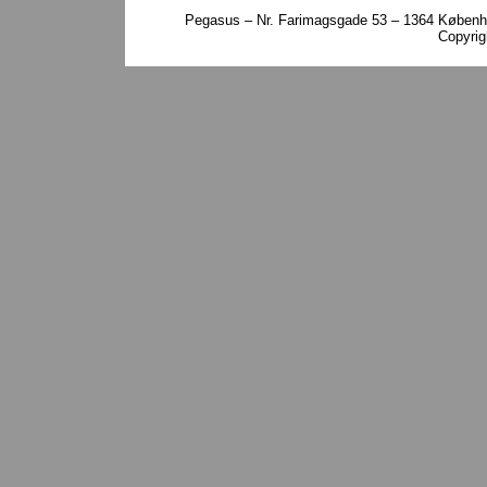
Pegasus – Nr. Farimagsgade 53 – 1364 Københa
Copyri