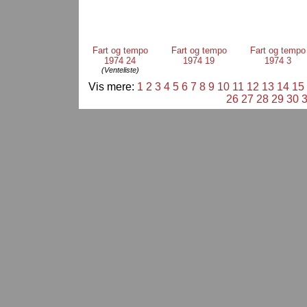
Fart og tempo
Fart og tempo
Fart og tempo
1974 24
1974 19
1974 3
(Venteliste)
Vis mere:
1
2
3
4
5
6
7
8
9
10
11
12
13
14
15
26
27
28
29
30