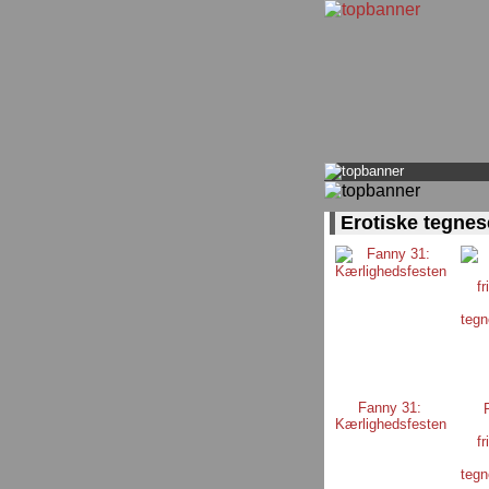
Erotiske tegnes
Fanny 31:
Kærlighedsfesten
fr
tegn