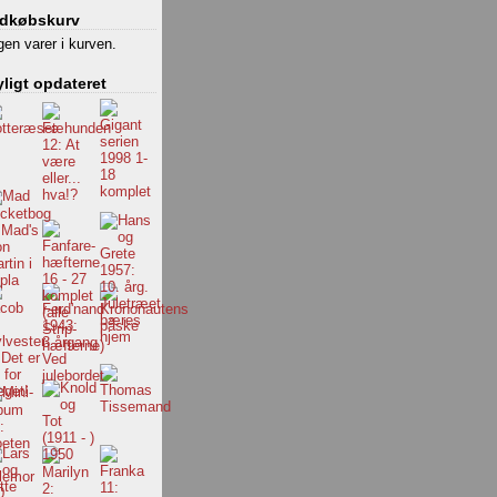
ndkøbskurv
gen varer i kurven.
ligt opdateret