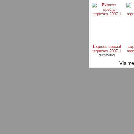
Express special
Exp
tegnesex 2007 1
teg
(Venteliste)
Vis me