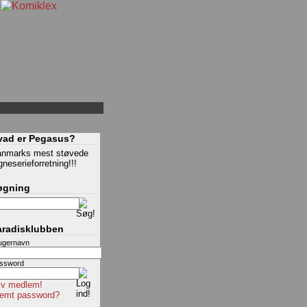
vad er Pegasus?
nmarks mest støvede
gneserieforretning!!!
øgning
aradisklubben
ugernavn
ssword
iv medlem!
emt password?