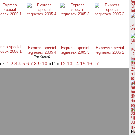
ress special
Express special
Express special
Express special
nesex 2006 1
tegnesex 2005 4
tegnesex 2005 3
tegnesex 2005 2
(Venteliste)
re:
1
2
3
4
5
6
7
8
9
10
»11«
12
13
14
15
16
17
H