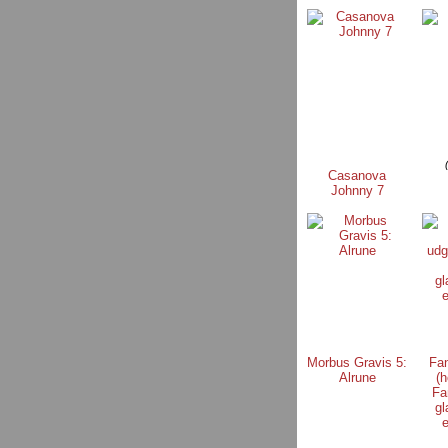
Casanova
Johnny 7
Morbus Gravis 5:
Fa
Alrune
(h
Fa
g
e