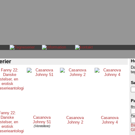
erier
H
Da
te
S
P
Br
Fanny 22:
Pa
Danske
Casanova
Casanova
Casanova
istelser, en
Johnny 51
Johnny 2
Johnny 4
Bl
erotisk
(Venteliste)
Gl
eserieantologi