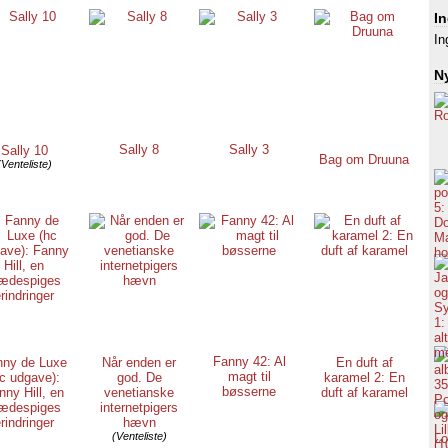
I
In
Ny
Sally 8
Sally 3
Sally 10
Bag om Druuna
(Venteliste)
Fanny 42: Al
nny de Luxe
Når enden er
En duft af
magt til
c udgave):
god. De
karamel 2: En
bøsserne
nny Hill, en
venetianske
duft af karamel
lædespiges
internetpigers
rindringer
hævn
(Venteliste)