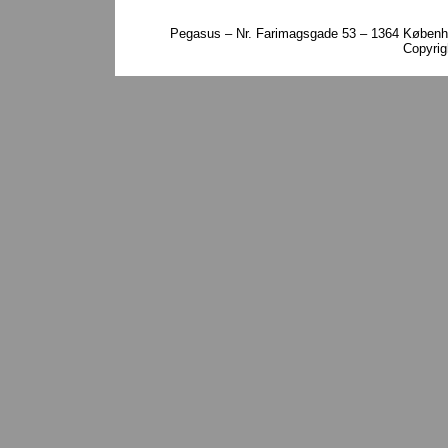
Pegasus – Nr. Farimagsgade 53 – 1364 Københa
Copyri