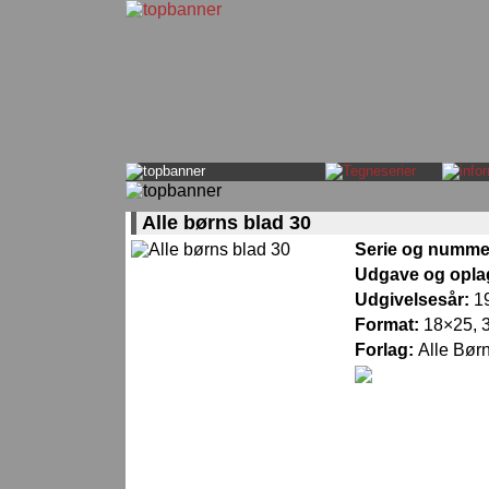
Alle børns blad 30
Serie og numme
Udgave og opla
Udgivelsesår:
1
Format:
18×25, 3
Forlag:
Alle Bør