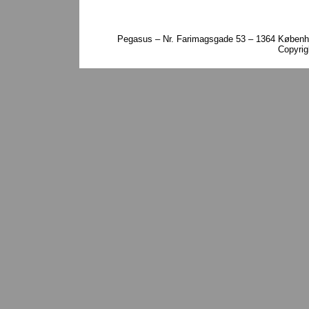
Pegasus – Nr. Farimagsgade 53 – 1364 Københa
Copyri