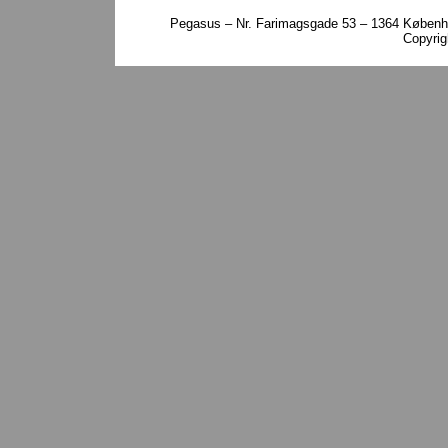
Pegasus – Nr. Farimagsgade 53 – 1364 Københa
Copyri