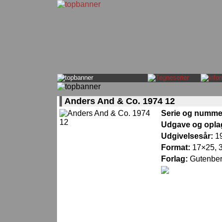
Anders And & Co. 1974 12
Serie og numme
Udgave og opla
Udgivelsesår:
1
Format:
17×25, 3
Forlag:
Gutenber