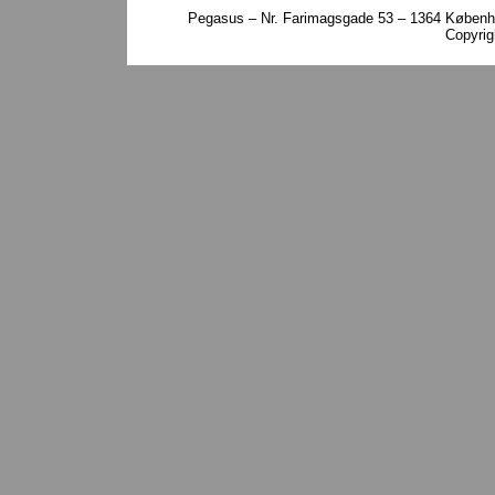
Pegasus – Nr. Farimagsgade 53 – 1364 Københa
Copyri