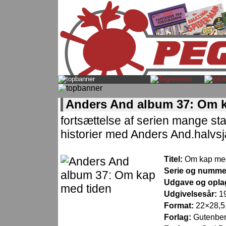
Anders And album 37: Om k
fortsættelse af serien mange st
historier med Anders And.halvs
Titel:
Om kap med
Serie og numme
Udgave og opla
Udgivelsesår:
1
Format:
22×28,5,
Forlag:
Gutenber