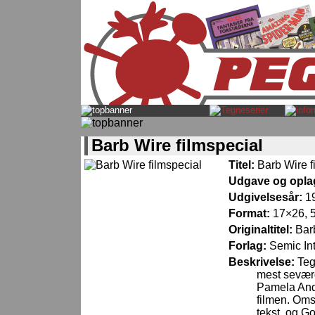
Barb Wire filmspecial
Titel:
Barb Wire f
Udgave og opla
Udgivelsesår:
1
Format:
17×26, 5
Originaltitel:
Bar
Forlag:
Semic In
Beskrivelse:
Teg
mest seværd
Pamela Ande
filmen. Oms
tekst, og Go