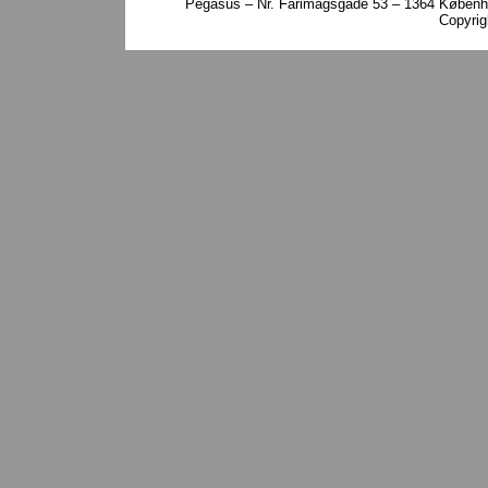
Pegasus – Nr. Farimagsgade 53 – 1364 Københa
Copyri