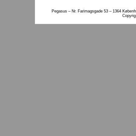
Pegasus – Nr. Farimagsgade 53 – 1364 Københa
Copyri