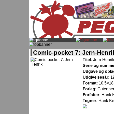
Comic-pocket 7: Jern-Henrik
Titel:
Jern-Henrik 
Serie og numme
Udgave og opla
Udgivelsesår:
1
Format:
10,5×18,
Forlag:
Gutenbe
Forfatter:
Hank 
Tegner:
Hank K