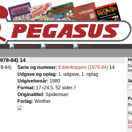
978-84) 14
H
Da
Serie og nummer:
Edderkoppen (1978-84)
14
te
Udgave og oplag:
1. udgave, 1. oplag
Udgivelsesår:
1980
S
Format:
17×24,5, 52 sider, f
Originaltitel:
Spiderman
P
Forlag:
Winther
Br
Pa
Bl
Gl