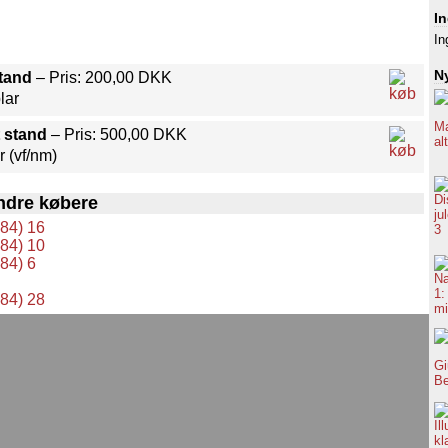
I
In
Ny
stand
– Pris: 200,00 DKK
lar
 stand
– Pris: 500,00 DKK
r (vf/nm)
ndre købere
84) 16
84) 10
84) 6
84) 28