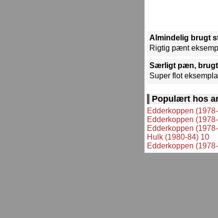
Almindelig brugt 
Rigtig pænt eksemp
Særligt pæn, brugt
Super flot eksempla
Populært hos a
Edderkoppen (1978-
Edderkoppen (1978-
Edderkoppen (1978-
Hulk (1980-84) 10
Edderkoppen (1978-