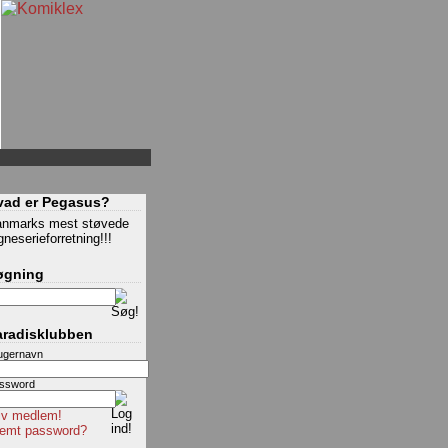
vad er Pegasus?
nmarks mest støvede
gneserieforretning!!!
øgning
aradisklubben
ugernavn
ssword
iv medlem!
emt password?