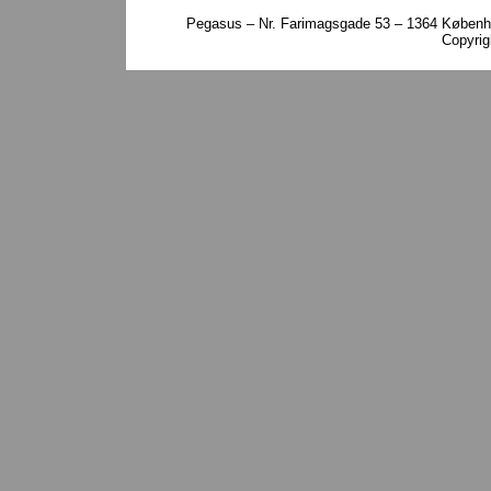
Pegasus – Nr. Farimagsgade 53 – 1364 Københa
Copyri