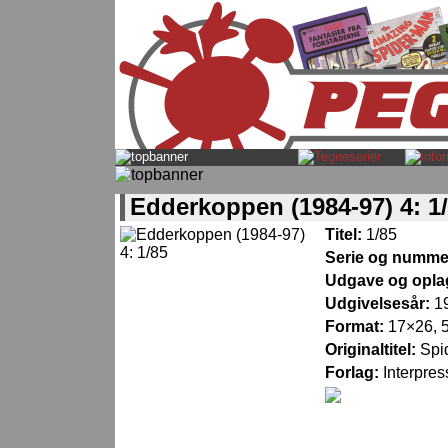
Edderkoppen (1984-97) 4: 1
Titel:
1/85
Serie og numme
Udgave og opla
Udgivelsesår:
1
Format:
17×26, 5
Originaltitel:
Spi
Forlag:
Interpres