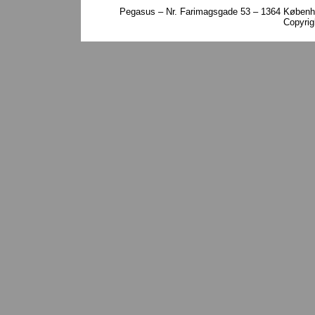
Pegasus – Nr. Farimagsgade 53 – 1364 Københa
Copyri