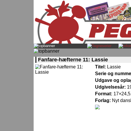
Fanfare-hæfterne 11: Lassie
Titel:
Lassie
Serie og numme
Udgave og opla
Udgivelsesår:
1
Format:
17×24,5,
Forlag:
Nyt dans