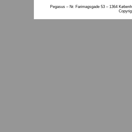
Pegasus – Nr. Farimagsgade 53 – 1364 Københa
Copyri