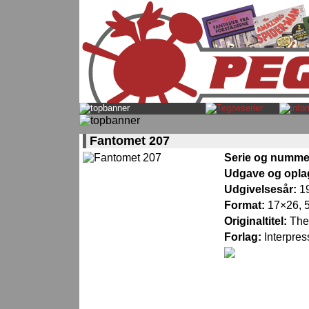
Fantomet 207
Serie og numme
Udgave og opla
Udgivelsesår:
1
Format:
17×26, 5
Originaltitel:
The
Forlag:
Interpres