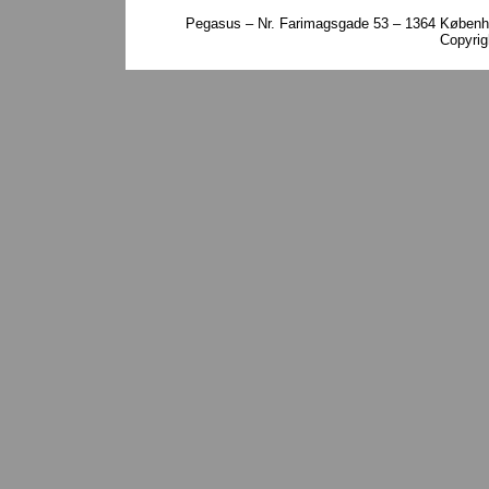
Pegasus – Nr. Farimagsgade 53 – 1364 Københa
Copyri