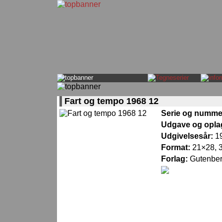
Fart og tempo 1968 12
Serie og numme
Udgave og opla
Udgivelsesår:
1
Format:
21×28, 3
Forlag:
Gutenbe