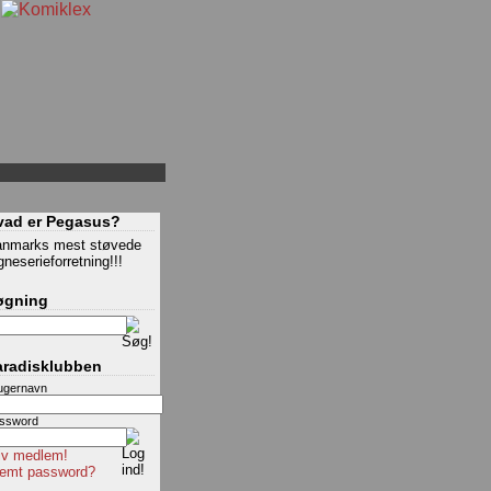
vad er Pegasus?
nmarks mest støvede
gneserieforretning!!!
øgning
aradisklubben
ugernavn
ssword
iv medlem!
emt password?