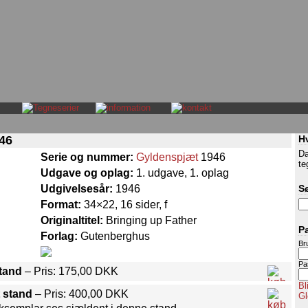
46
H
Da
Serie og nummer:
Gyldenspjæt
1946
te
Udgave og oplag:
1. udgave, 1. oplag
Udgivelsesår:
1946
S
Format:
34×22, 16 sider, f
Originaltitel:
Bringing up Father
P
Forlag:
Gutenberghus
Br
Pa
stand
– Pris: 175,00 DKK
Bl
 stand
– Pris: 400,00 DKK
Gl