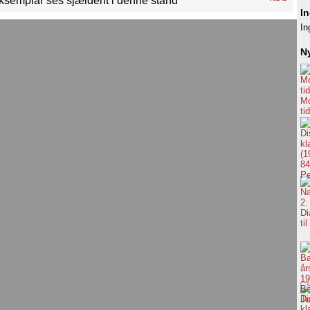
semplar ses sjældent i denne stand
I
In
Ny