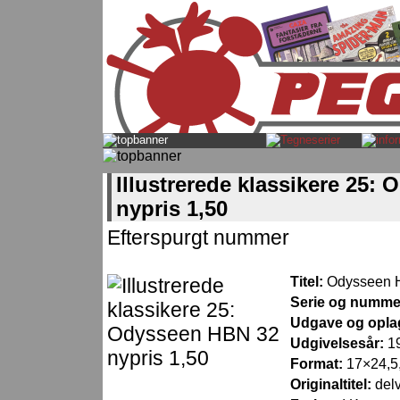
Illustrerede klassikere 25:
nypris 1,50
Efterspurgt nummer
Titel:
Odysseen H
Serie og numme
Udgave og opla
Udgivelsesår:
1
Format:
17×24,5,
Originaltitel:
delv