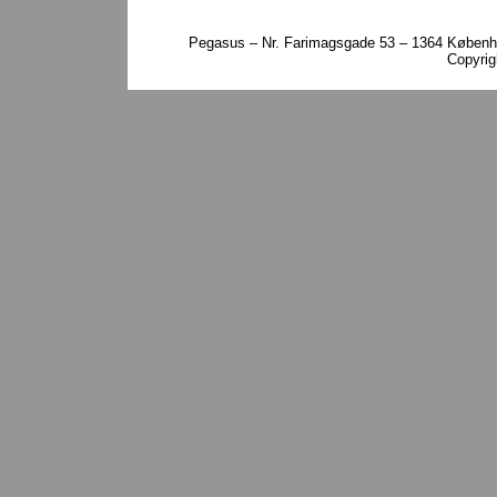
Pegasus – Nr. Farimagsgade 53 – 1364 Københa
Copyri