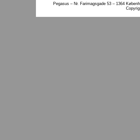
Pegasus – Nr. Farimagsgade 53 – 1364 Københa
Copyri