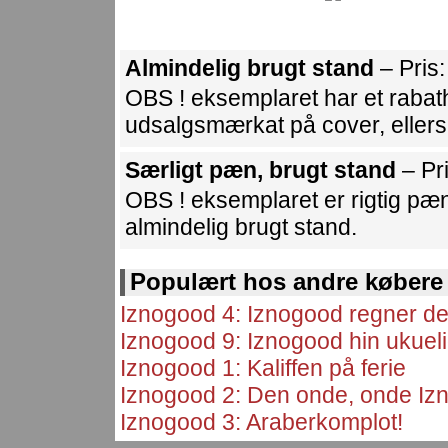
Almindelig brugt stand
– Pris
OBS ! eksemplaret har et rabat
udsalgsmærkat på cover, ellers
Særligt pæn, brugt stand
– Pr
OBS ! eksemplaret er rigtig pæn
almindelig brugt stand.
Populært hos andre købere
Iznogood 4: Iznogood regner den
Iznogood 9: Iznogood hin ukuel
Iznogood 1: Kaliffen på ferie
Iznogood 2: Den onde, onde Iz
Iznogood 3: Araberkomplot!