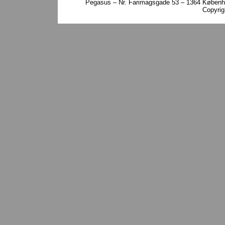
Pegasus – Nr. Farimagsgade 53 – 1364 Københa
Copyri