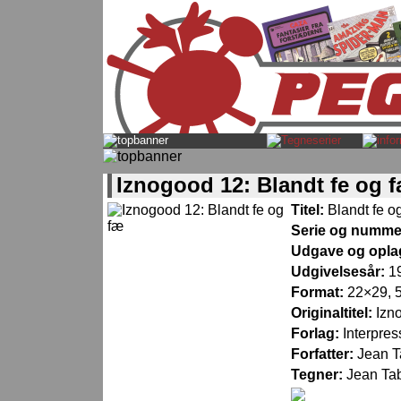
Iznogood 12: Blandt fe og 
Titel:
Blandt fe o
Serie og numme
Udgave og opla
Udgivelsesår:
1
Format:
22×29, 5
Originaltitel:
Izn
Forlag:
Interpres
Forfatter:
Jean T
Tegner:
Jean Ta