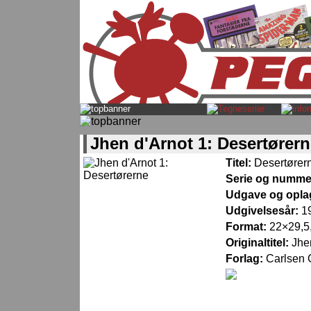
Jhen d'Arnot 1: Desertører
Titel:
Desertører
Serie og numme
Udgave og opla
Udgivelsesår:
1
Format:
22×29,5,
Originaltitel:
Jhe
Forlag:
Carlsen