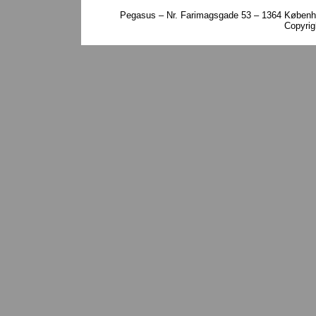
Pegasus – Nr. Farimagsgade 53 – 1364 Københa
Copyri