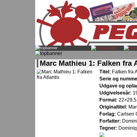
Marc Mathieu 1: Falken fra A
Titel:
Falken fra A
Serie og numme
Udgave og opla
Udgivelsesår:
1
Format:
22×29,5,
Originaltitel:
Mar
Forlag:
Carlsen
Forfatter:
Domin
Tegner:
Dominiq