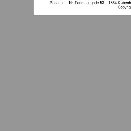
Pegasus – Nr. Farimagsgade 53 – 1364 Københa
Copyri