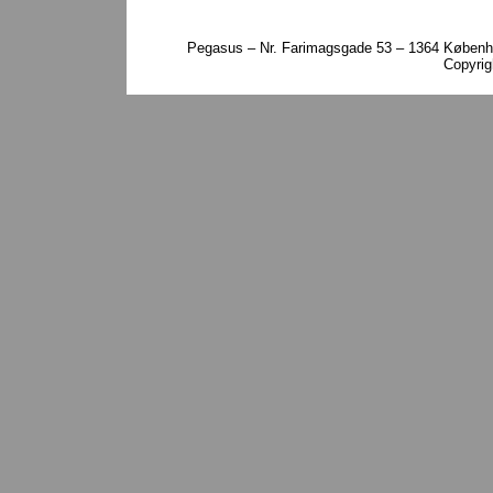
Pegasus – Nr. Farimagsgade 53 – 1364 Københa
Copyri