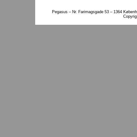
Pegasus – Nr. Farimagsgade 53 – 1364 Københa
Copyri