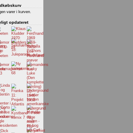
ndkøbskurv
gen varer i kurven.
ligt opdateret