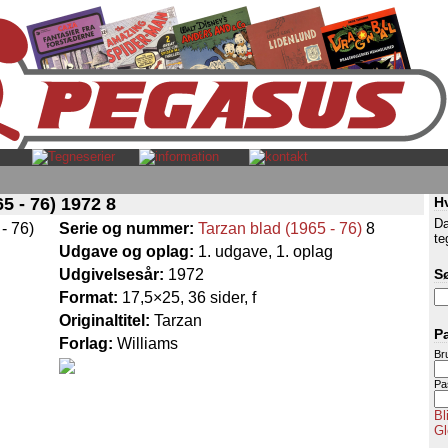
5 - 76) 1972 8
H
Da
Serie og nummer:
Tarzan blad (1965 - 76)
8
te
Udgave og oplag:
1. udgave, 1. oplag
Udgivelsesår:
1972
S
Format:
17,5×25, 36 sider, f
Originaltitel:
Tarzan
P
Forlag:
Williams
Br
Pa
Bl
Gl