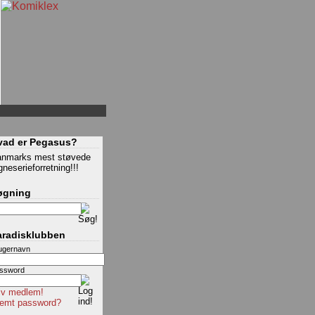
vad er Pegasus?
nmarks mest støvede
gneserieforretning!!!
øgning
aradisklubben
ugernavn
ssword
iv medlem!
emt password?