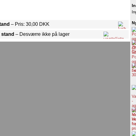
I
In
Ny
stand
– Pris: 30,00 DKK
 stand
– Desværre ikke på lager