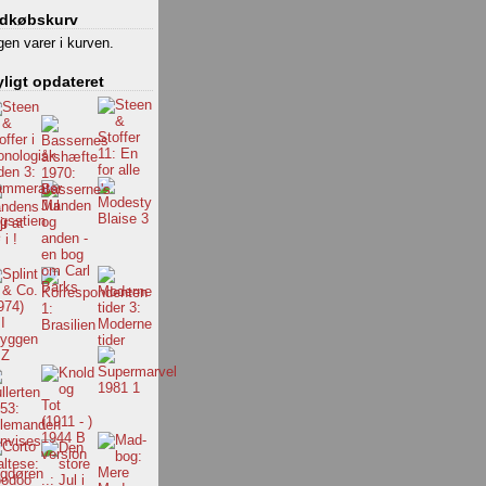
ndkøbskurv
gen varer i kurven.
ligt opdateret