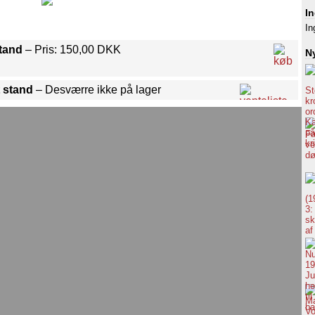
I
In
stand
– Pris: 150,00 DKK
Ny
 stand
– Desværre ikke på lager