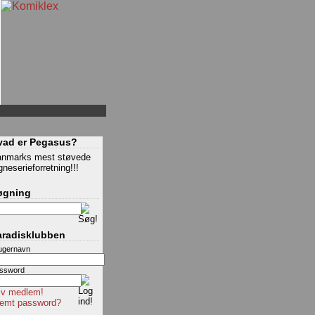
vad er Pegasus?
nmarks mest støvede
gneserieforretning!!!
øgning
aradisklubben
ugernavn
ssword
iv medlem!
emt password?