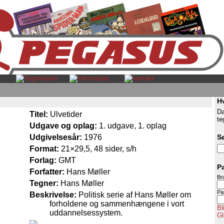
H
Da
Titel:
Ulvetider
te
Udgave og oplag:
1. udgave, 1. oplag
Udgivelsesår:
1976
S
Format:
21×29,5, 48 sider, s/h
Forlag:
GMT
P
Forfatter:
Hans Møller
Br
Tegner:
Hans Møller
Pa
Beskrivelse:
Politisk serie af Hans Møller om
forholdene og sammenhængene i vort
Bl
uddannelsessystem.
Gl