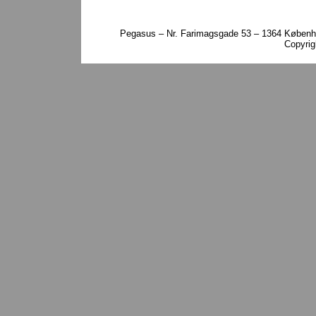
Pegasus – Nr. Farimagsgade 53 – 1364 Københa
Copyri