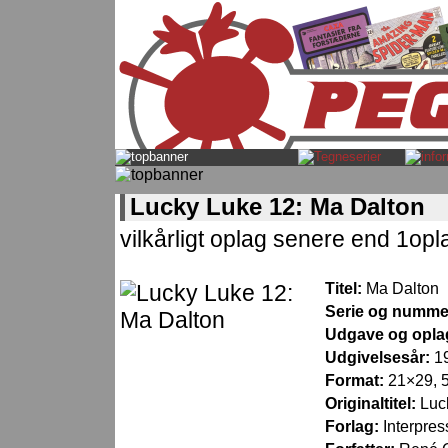
Lucky Luke 12: Ma Dalton
vilkårligt oplag senere end 1opl
Titel:
Ma Dalton
Serie og numme
Udgave og opla
Udgivelsesår:
1
Format:
21×29, 5
Originaltitel:
Luc
Forlag:
Interpres