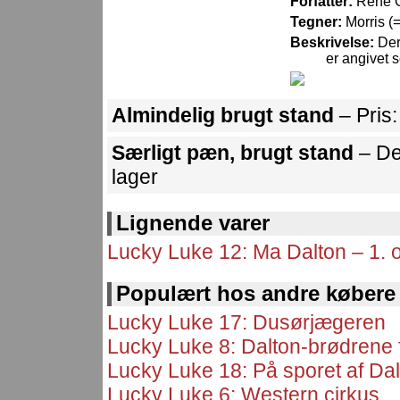
Forfatter:
René 
Tegner:
Morris (
Beskrivelse:
Der
er angivet 
Almindelig brugt stand
– Pris
Særligt pæn, brugt stand
– De
lager
Lignende varer
Lucky Luke 12: Ma Dalton – 1. 
Populært hos andre købere
Lucky Luke 17: Dusørjægeren
Lucky Luke 8: Dalton-brødrene 
Lucky Luke 18: På sporet af Da
Lucky Luke 6: Western cirkus