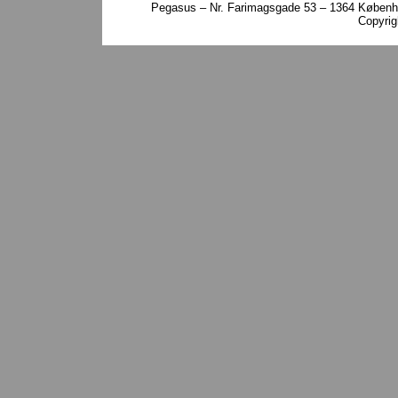
Pegasus – Nr. Farimagsgade 53 – 1364 Københa
Copyri