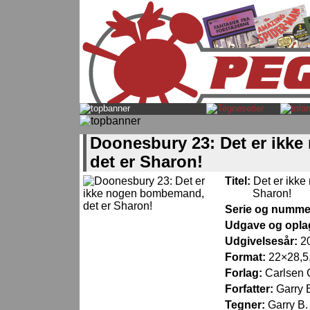
Doonesbury 23: Det er ikk
det er Sharon!
Titel:
Det er ikk
Sharon!
Serie og numme
Udgave og opla
Udgivelsesår:
2
Format:
22×28,5,
Forlag:
Carlsen
Forfatter:
Garry 
Tegner:
Garry B.