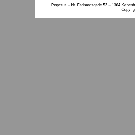
Pegasus – Nr. Farimagsgade 53 – 1364 Københa
Copyri