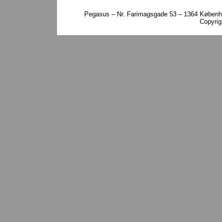
Pegasus – Nr. Farimagsgade 53 – 1364 Københa
Copyri