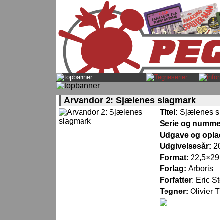
Arvandor 2: Sjælenes slagmark
Titel:
Sjælenes s
Serie og numme
Udgave og opla
Udgivelsesår:
2
Format:
22,5×29,
Forlag:
Arboris
Forfatter:
Eric St
Tegner:
Olivier