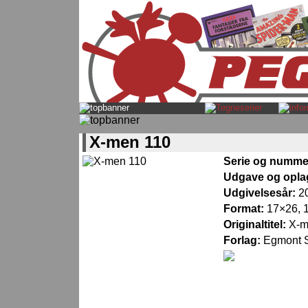
X-men 110
Serie og numme
Udgave og opla
Udgivelsesår:
2
Format:
17×26, 1
Originaltitel:
X-
Forlag:
Egmont S