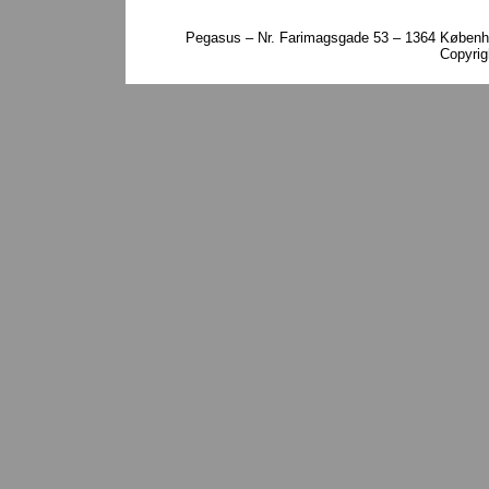
Pegasus – Nr. Farimagsgade 53 – 1364 Københa
Copyri