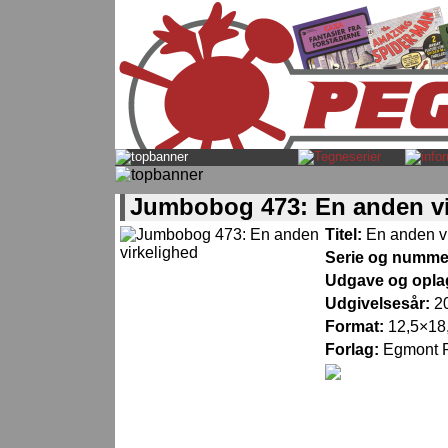
Jumbobog 473: En anden vi
Titel:
En anden v
Serie og numme
Udgave og opla
Udgivelsesår:
2
Format:
12,5×18,
Forlag:
Egmont P